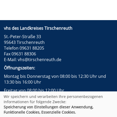
vhs des Landkreises Tirschenreuth
St.-Peter-Straße 33
95643 Tirschenreuth
Telefon 09631 88205
Fax 09631 88306
E-Mail:
vhs@tirschenreuth.de
Öffnungszeiten:
Montag bis Donnerstag von 08:00 bis 12:30 Uhr und
13:30 bis 16:00 Uhr
Freitag von 08:00 bis 12:00 Uhr
Wir speichern und verarbeiten Ihre personenbezogenen
Instagram
Facebook
Impressum
AGB
Informationen für folgende Zwecke:
Datenschutzerklärung
Widerrufsformular
Speicherung von Einstellungen dieser Anwendung,
Newsletter
Sitemap
Funktionelle Cookies, Essenzielle Cookies.