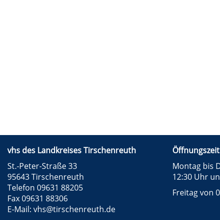
vhs des Landkreises Tirschenreuth
Öffnungszeit
St.-Peter-Straße 33
Montag bis D
95643 Tirschenreuth
12:30 Uhr un
Telefon 09631 88205
Freitag von 0
Fax 09631 88306
E-Mail:
vhs@tirschenreuth.de