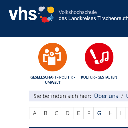
GESELLSCHAFT - POLITIK -
KULTUR - GESTALTEN
UMWELT
Sie befinden sich hier:
Über uns
A
B
C
D
E
F
G
H
I