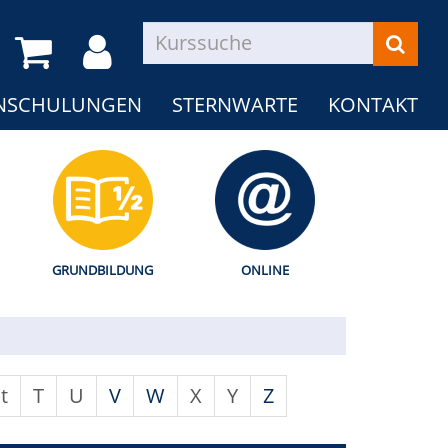
NSCHULUNGEN
STERNWARTE
KONTAKT
GRUNDBILDUNG
ONLINE
t
T
U
V
W
X
Y
Z