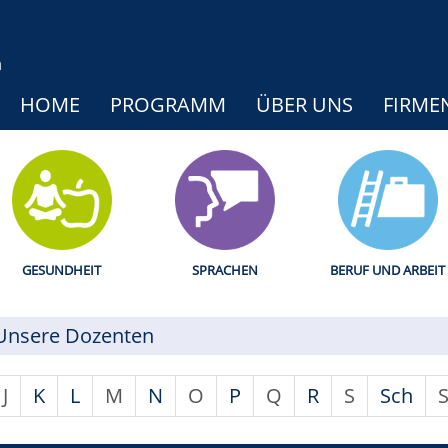
HOME
PROGRAMM
ÜBER UNS
FIRME
GESUNDHEIT
SPRACHEN
BERUF UND ARBEIT
Unsere Dozenten
J
K
L
M
N
O
P
Q
R
S
Sch
S