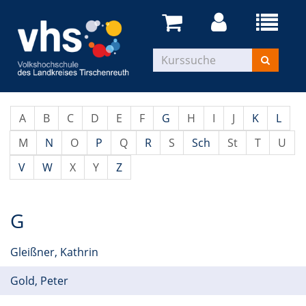
A
B
C
D
E
F
G
H
I
J
K
L
M
N
O
P
Q
R
S
Sch
St
T
U
V
W
X
Y
Z
G
Gleißner, Kathrin
Gold, Peter