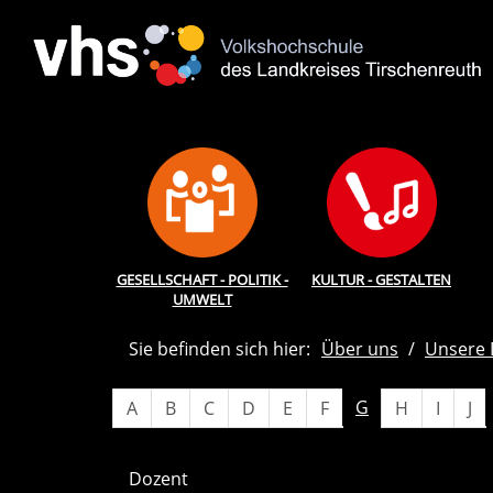
GESELLSCHAFT - POLITIK -
KULTUR - GESTALTEN
UMWELT
Sie befinden sich hier:
Über uns
Unsere 
G
A
B
C
D
E
F
H
I
J
Dozent