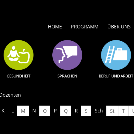
HOME
PROGRAMM
ÜBER UNS
GESUNDHEIT
SPRACHEN
BERUF UND ARBEIT
Dozenten
K
L
N
P
R
Sch
M
O
Q
S
St
T