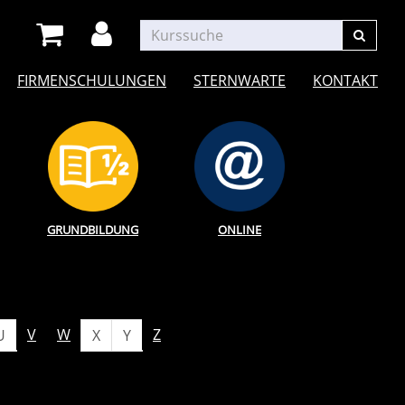
FIRMENSCHULUNGEN
STERNWARTE
KONTAKT
GRUNDBILDUNG
ONLINE
V
W
Z
U
X
Y