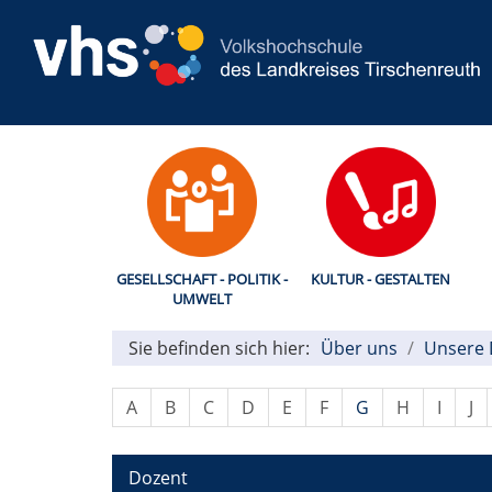
GESELLSCHAFT - POLITIK -
KULTUR - GESTALTEN
UMWELT
Sie befinden sich hier:
Über uns
Unsere 
A
B
C
D
E
F
G
H
I
J
Dozent