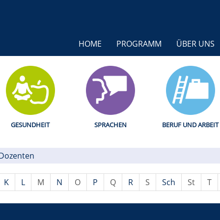
HOME
PROGRAMM
ÜBER UNS
GESUNDHEIT
SPRACHEN
BERUF UND ARBEIT
Dozenten
K
L
M
N
O
P
Q
R
S
Sch
St
T