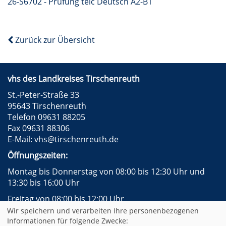
26-S6702 - Prüfung telc Deutsch A2-B1
Zurück zur Übersicht
vhs des Landkreises Tirschenreuth
St.-Peter-Straße 33
95643 Tirschenreuth
Telefon 09631 88205
Fax 09631 88306
E-Mail:
vhs@tirschenreuth.de
Öffnungszeiten:
Montag bis Donnerstag von 08:00 bis 12:30 Uhr und
13:30 bis 16:00 Uhr
Freitag von 08:00 bis 12:00 Uhr
Wir speichern und verarbeiten Ihre personenbezogenen
Instagram
Facebook
Impressum
AGB
Informationen für folgende Zwecke: