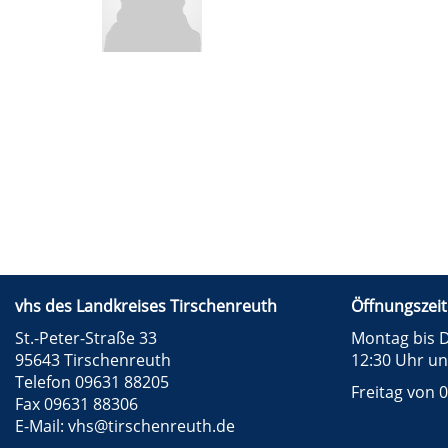
vhs des Landkreises Tirschenreuth
Öffnungszeit
St.-Peter-Straße 33
Montag bis D
95643 Tirschenreuth
12:30 Uhr un
Telefon 09631 88205
Freitag von 0
Fax 09631 88306
E-Mail:
vhs@tirschenreuth.de