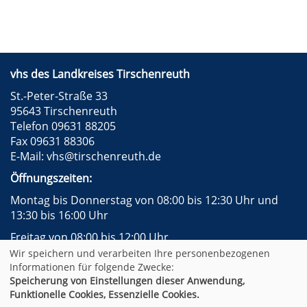
vhs des Landkreises Tirschenreuth
St.-Peter-Straße 33
95643 Tirschenreuth
Telefon 09631 88205
Fax 09631 88306
E-Mail:
vhs@tirschenreuth.de
Öffnungszeiten:
Montag bis Donnerstag von 08:00 bis 12:30 Uhr und
13:30 bis 16:00 Uhr
Freitag von 08:00 bis 12:00 Uhr
Wir speichern und verarbeiten Ihre personenbezogenen
Instagram
Facebook
Impressum
AGB
Informationen für folgende Zwecke:
Datenschutzerklärung
Widerrufsformular
Speicherung von Einstellungen dieser Anwendung,
Newsletter
Sitemap
Funktionelle Cookies, Essenzielle Cookies.