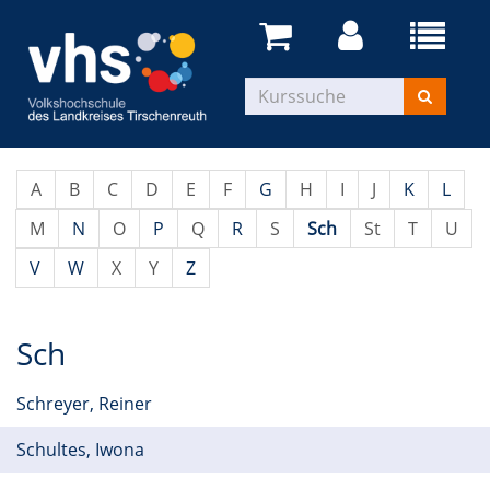
A
B
C
D
E
F
G
H
I
J
K
L
M
N
O
P
Q
R
S
Sch
St
T
U
V
W
X
Y
Z
Sch
Schreyer, Reiner
Schultes, Iwona