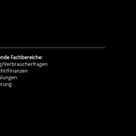
ende Fachbereiche:
ng/Verbraucherfragen
cht/Finanzen
hulungen
erung