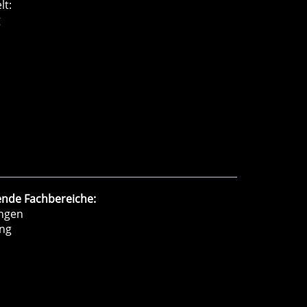
lt:
g
ende Fachbereiche:
ngen
ung