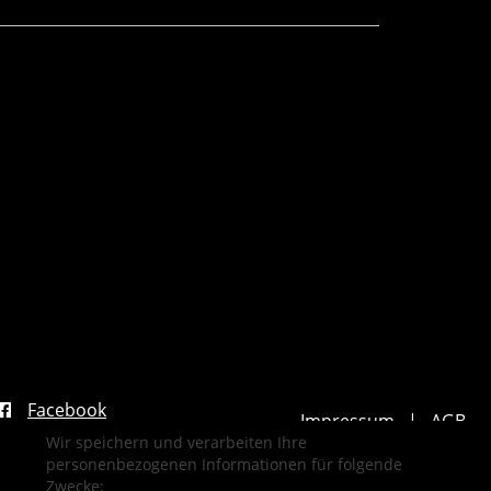
Facebook
Impressum
AGB
Wir speichern und verarbeiten Ihre
Datenschutzerklärung
personenbezogenen Informationen für folgende
Widerrufsformular
Newsletter
Zwecke: