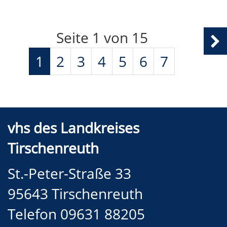
Seite 1 von 15
1
2
3
4
5
6
7
vhs des Landkreises
Tirschenreuth
St.-Peter-Straße 33
95643 Tirschenreuth
Telefon 09631 88205