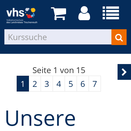
Seite 1 von 15
1
2
3
4
5
6
7
Unsere