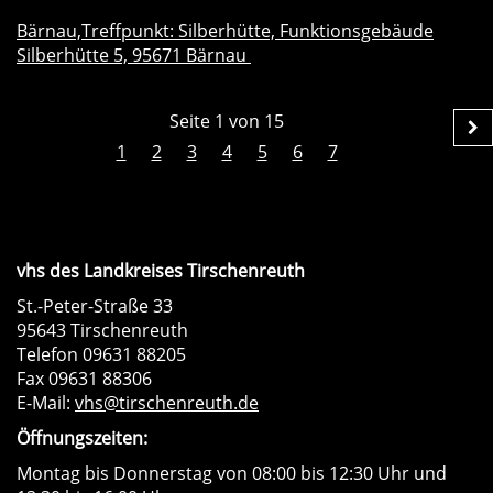
Bärnau,Treffpunkt: Silberhütte, Funktionsgebäude
Silberhütte 5, 95671 Bärnau
Seite 1 von 15
1
2
3
4
5
6
7
vhs des Landkreises Tirschenreuth
St.-Peter-Straße 33
95643 Tirschenreuth
Telefon 09631 88205
Fax 09631 88306
E-Mail:
vhs@tirschenreuth.de
Öffnungszeiten:
Montag bis Donnerstag von 08:00 bis 12:30 Uhr und