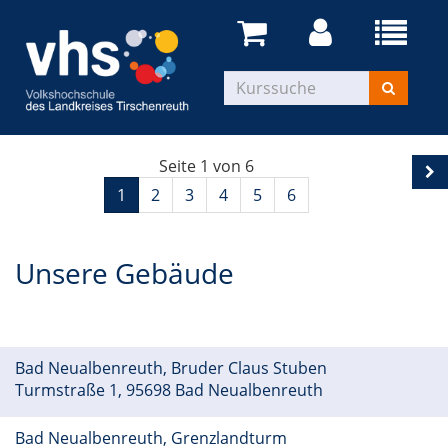
Seite 1 von 6
1
2
3
4
5
6
Unsere Gebäude
Bad Neualbenreuth, Bruder Claus Stuben
Turmstraße 1, 95698 Bad Neualbenreuth
Bad Neualbenreuth, Grenzlandturm