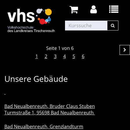
Seite 1 von 6
1
2
3
4
5
6
Unsere Gebäude
Bad Neualbenreuth, Bruder Claus Stuben
Turmstraße 1, 95698 Bad Neualbenreuth
Bad Neualbenreuth, Grenzlandturm