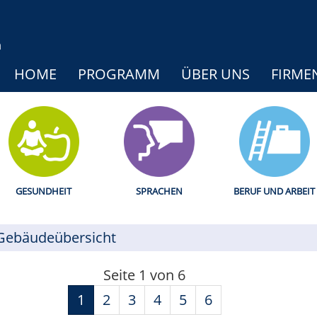
HOME
PROGRAMM
ÜBER UNS
FIRME
GESUNDHEIT
SPRACHEN
BERUF UND ARBEIT
Gebäudeübersicht
Seite 1 von 6
1
2
3
4
5
6