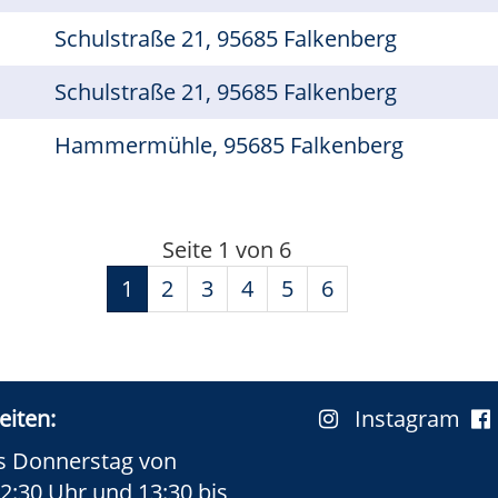
Schulstraße 21, 95685 Falkenberg
Schulstraße 21, 95685 Falkenberg
Hammermühle, 95685 Falkenberg
Seite 1 von 6
1
2
3
4
5
6
eiten:
Instagram
s Donnerstag von
12:30 Uhr und 13:30 bis