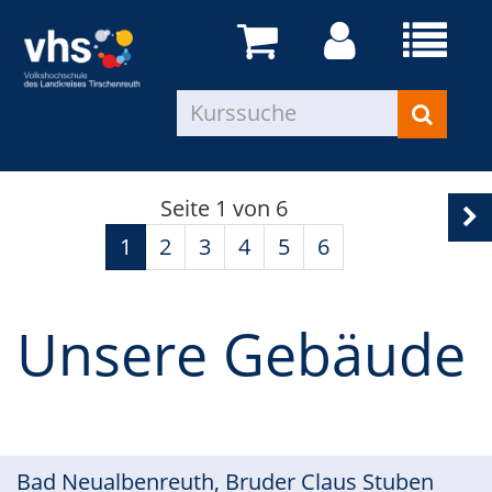
Seite 1 von 6
1
2
3
4
5
6
Unsere Gebäude
Bad Neualbenreuth, Bruder Claus Stuben