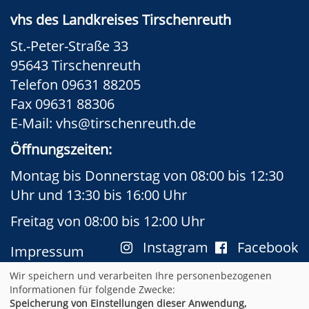
vhs des Landkreises Tirschenreuth
St.-Peter-Straße 33
95643 Tirschenreuth
Telefon 09631 88205
Fax 09631 88306
E-Mail:
vhs@tirschenreuth.de
Öffnungszeiten:
Montag bis Donnerstag von 08:00 bis 12:30
Uhr und 13:30 bis 16:00 Uhr
Freitag von 08:00 bis 12:00 Uhr
Instagram
Facebook
Impressum
AGB
Datenschutzerklärung
Wir speichern und verarbeiten Ihre personenbezogenen
Widerrufsformular
Newsletter
Informationen für folgende Zwecke:
Speicherung von Einstellungen dieser Anwendung,