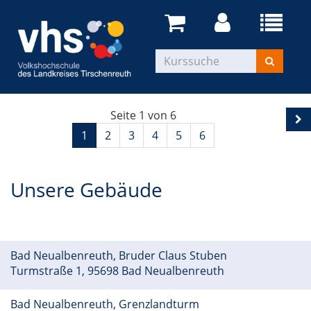
Seite 1 von 6
1
2
3
4
5
6
Unsere Gebäude
Bad Neualbenreuth, Bruder Claus Stuben
Turmstraße 1, 95698 Bad Neualbenreuth
Bad Neualbenreuth, Grenzlandturm