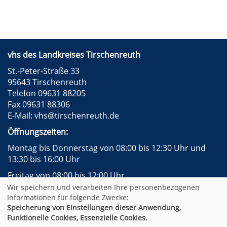
vhs des Landkreises Tirschenreuth
St.-Peter-Straße 33
95643 Tirschenreuth
Telefon 09631 88205
Fax 09631 88306
E-Mail:
vhs@tirschenreuth.de
Öffnungszeiten:
Montag bis Donnerstag von 08:00 bis 12:30 Uhr und
13:30 bis 16:00 Uhr
Freitag von 08:00 bis 12:00 Uhr
Wir speichern und verarbeiten Ihre personenbezogenen
Instagram
Facebook
Impressum
AGB
Informationen für folgende Zwecke:
Datenschutzerklärung
Widerrufsformular
Speicherung von Einstellungen dieser Anwendung,
Newsletter
Sitemap
Funktionelle Cookies, Essenzielle Cookies.