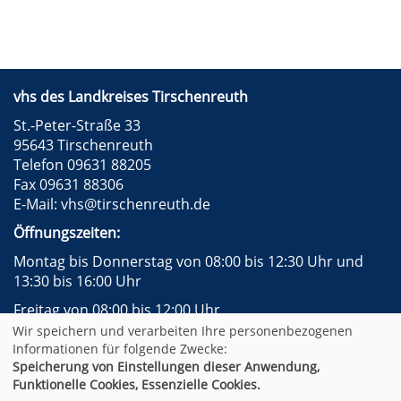
vhs des Landkreises Tirschenreuth
St.-Peter-Straße 33
95643 Tirschenreuth
Telefon 09631 88205
Fax 09631 88306
E-Mail:
vhs@tirschenreuth.de
Öffnungszeiten:
Montag bis Donnerstag von 08:00 bis 12:30 Uhr und
13:30 bis 16:00 Uhr
Freitag von 08:00 bis 12:00 Uhr
Wir speichern und verarbeiten Ihre personenbezogenen
Instagram
Facebook
Impressum
AGB
Informationen für folgende Zwecke:
Datenschutzerklärung
Widerrufsformular
Speicherung von Einstellungen dieser Anwendung,
Newsletter
Sitemap
Funktionelle Cookies, Essenzielle Cookies.