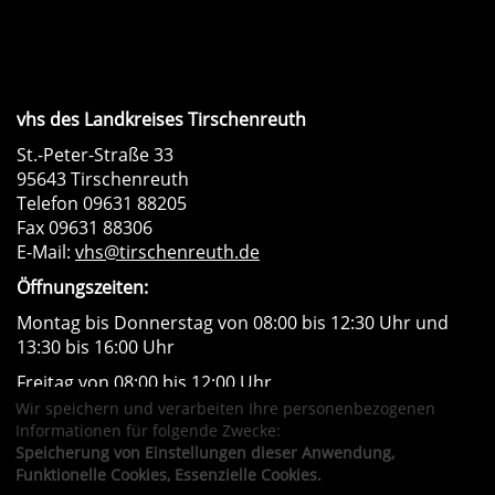
vhs des Landkreises Tirschenreuth
St.-Peter-Straße 33
95643 Tirschenreuth
Telefon 09631 88205
Fax 09631 88306
E-Mail:
vhs@tirschenreuth.de
Öffnungszeiten:
Montag bis Donnerstag von 08:00 bis 12:30 Uhr und
13:30 bis 16:00 Uhr
Freitag von 08:00 bis 12:00 Uhr
Wir speichern und verarbeiten Ihre personenbezogenen
Instagram
Facebook
Impressum
AGB
Informationen für folgende Zwecke:
Datenschutzerklärung
Widerrufsformular
Speicherung von Einstellungen dieser Anwendung,
Newsletter
Sitemap
Funktionelle Cookies, Essenzielle Cookies.