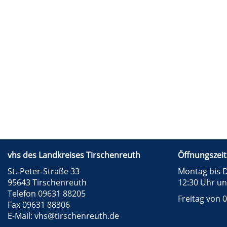
vhs des Landkreises Tirschenreuth
Öffnungszeit
St.-Peter-Straße 33
Montag bis D
95643 Tirschenreuth
12:30 Uhr un
Telefon 09631 88205
Freitag von 0
Fax 09631 88306
E-Mail:
vhs@tirschenreuth.de