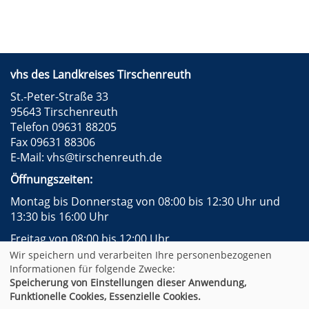
vhs des Landkreises Tirschenreuth
St.-Peter-Straße 33
95643 Tirschenreuth
Telefon 09631 88205
Fax 09631 88306
E-Mail:
vhs@tirschenreuth.de
Öffnungszeiten:
Montag bis Donnerstag von 08:00 bis 12:30 Uhr und
13:30 bis 16:00 Uhr
Freitag von 08:00 bis 12:00 Uhr
Wir speichern und verarbeiten Ihre personenbezogenen
Instagram
Facebook
Impressum
AGB
Informationen für folgende Zwecke:
Datenschutzerklärung
Widerrufsformular
Speicherung von Einstellungen dieser Anwendung,
Newsletter
Sitemap
Funktionelle Cookies, Essenzielle Cookies.