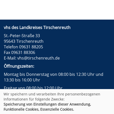
vhs des Landkreises Tirschenreuth
St.-Peter-Straße 33
95643 Tirschenreuth
Telefon 09631 88205
Fax 09631 88306
E-Mail:
vhs@tirschenreuth.de
Öffnungszeiten:
Montag bis Donnerstag von 08:00 bis 12:30 Uhr und
13:30 bis 16:00 Uhr
Freitag von 08:00 bis 12:00 Uhr
Wir speichern und verarbeiten Ihre personenbezogenen
Instagram
Facebook
Impressum
AGB
Informationen für folgende Zwecke:
Datenschutzerklärung
Widerrufsformular
Speicherung von Einstellungen dieser Anwendung,
Newsletter
Sitemap
Funktionelle Cookies, Essenzielle Cookies.