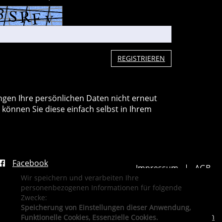
REGISTRIEREN
ungen Ihre persönlichen Daten nicht erneut
önnen Sie diese einfach selbst in Ihrem
Facebook
Impressum
AGB
Wir speichern und verarbeiten Ihre
Datenschutzerklärung
personenbezogenen Informationen für folgende
Widerrufsformular
Newsletter
Zwecke:
Sitemap
Speicherung von Einstellungen dieser Anwendung,
Cookie Einstellungen
Funktionelle Cookies, Essenzielle Cookies.