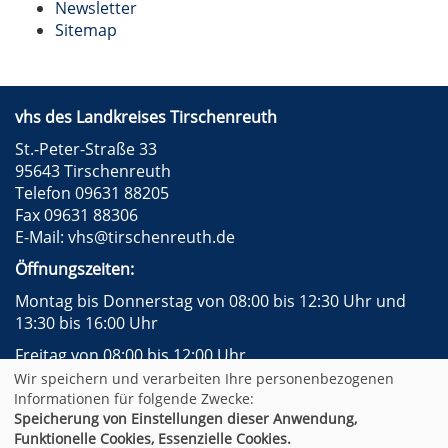
Newsletter
Sitemap
vhs des Landkreises Tirschenreuth
St.-Peter-Straße 33
95643 Tirschenreuth
Telefon 09631 88205
Fax 09631 88306
E-Mail:
vhs@tirschenreuth.de
Öffnungszeiten:
Montag bis Donnerstag von 08:00 bis 12:30 Uhr und
13:30 bis 16:00 Uhr
Freitag von 08:00 bis 12:00 Uhr
Wir speichern und verarbeiten Ihre personenbezogenen
Instagram
Facebook
Impressum
AGB
Informationen für folgende Zwecke:
Datenschutzerklärung
Widerrufsformular
Speicherung von Einstellungen dieser Anwendung,
Newsletter
Sitemap
Funktionelle Cookies, Essenzielle Cookies.