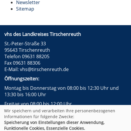
Newsletter
Sitemap
vhs des Landkreises Tirschenreuth
St.-Peter-Straße 33
95643 Tirschenreuth
Telefon 09631 88205
Fax 09631 88306
E-Mail:
vhs@tirschenreuth.de
Öffnungszeiten:
Montag bis Donnerstag von 08:00 bis 12:30 Uhr und
13:30 bis 16:00 Uhr
Freitag von 08:00 bis 12:00 Uhr
Wir speichern und verarbeiten Ihre personenbezogenen
Instagram
Facebook
Impressum
AGB
Informationen für folgende Zwecke:
Datenschutzerklärung
Widerrufsformular
Speicherung von Einstellungen dieser Anwendung,
Newsletter
Sitemap
Funktionelle Cookies, Essenzielle Cookies.