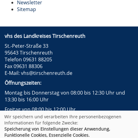
Newsletter
Sitemap
vhs des Landkreises Tirschenreuth
St.-Peter-Straße 33
95643 Tirschenreuth
Telefon 09631 88205
Fax 09631 88306
E-Mail:
vhs@tirschenreuth.de
Öffnungszeiten:
Montag bis Donnerstag von 08:00 bis 12:30 Uhr und
13:30 bis 16:00 Uhr
Freitag von 08:00 bis 12:00 Uhr
Wir speichern und verarbeiten Ihre personenbezogenen
Instagram
Facebook
Impressum
AGB
Informationen für folgende Zwecke:
Datenschutzerklärung
Widerrufsformular
Speicherung von Einstellungen dieser Anwendung,
Newsletter
Sitemap
Funktionelle Cookies, Essenzielle Cookies.