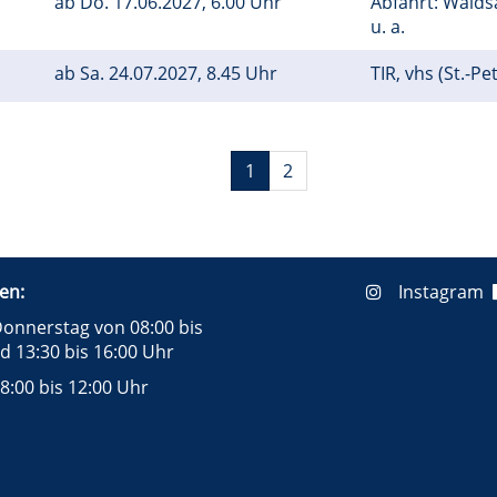
ab
Do.
17.06.2027, 6.00 Uhr
Abfahrt: Wald
u. a.
ab
Sa.
24.07.2027, 8.45 Uhr
TIR, vhs (St.-Pe
1
2
en:
Instagram
onnerstag von 08:00 bis
d 13:30 bis 16:00 Uhr
8:00 bis 12:00 Uhr