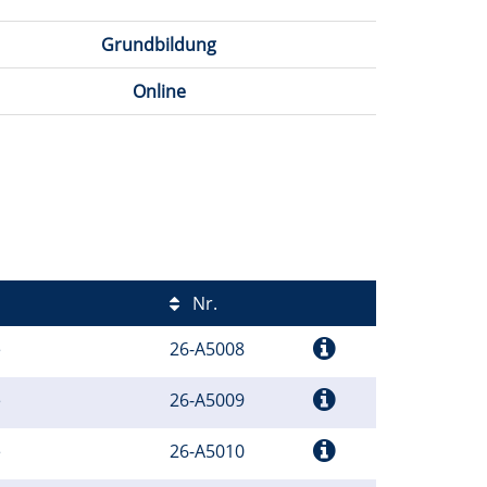
Grundbildung
Online
Nr.
e
26-A5008
e
26-A5009
e
26-A5010