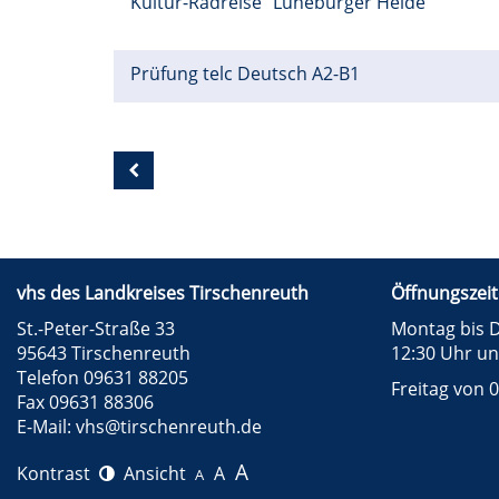
Kultur-Radreise "Lüneburger Heide"
Prüfung telc Deutsch A2-B1
vhs des Landkreises Tirschenreuth
Öffnungszeit
St.-Peter-Straße 33
Montag bis D
95643 Tirschenreuth
12:30 Uhr un
Telefon 09631 88205
Freitag von 0
Fax 09631 88306
E-Mail:
vhs@tirschenreuth.de
A
Kontrast
Ansicht
A
A