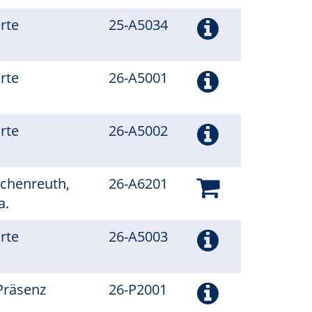
arte
25-A5034
arte
26-A5001
arte
26-A5002
schenreuth,
26-A6201
a.
arte
26-A5003
Präsenz
26-P2001