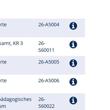
arte
26-A5004
tsamt, KR 3
26-
S60011
arte
26-A5005
arte
26-A5006
pädagogisches
26-
rum
S60022