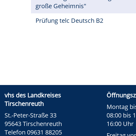
große Geheimnis"
Prüfung telc Deutsch B2
vhs des Landkreises
Öffnungsz
Tirschenreuth
Montag bi
St.-Peter-Straße 33
08:00 bis 
95643 Tirschenreuth
16:00 Uhr
Telefon 09631 88205
Freitag vo