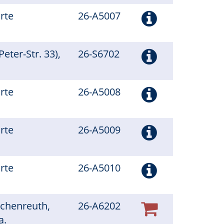
arte
26-A5007
Peter-Str. 33),
26-S6702
arte
26-A5008
arte
26-A5009
arte
26-A5010
schenreuth,
26-A6202
a.