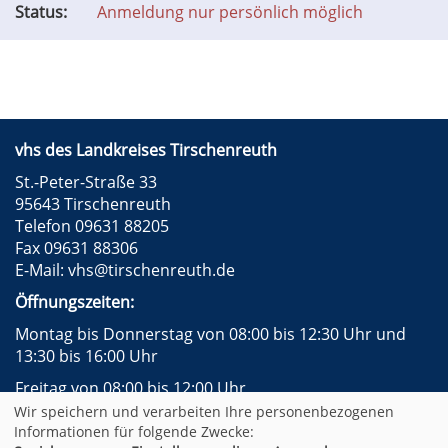
Status:
Anmeldung nur persönlich möglich
vhs des Landkreises Tirschenreuth
St.-Peter-Straße 33
95643 Tirschenreuth
Telefon 09631 88205
Fax 09631 88306
E-Mail:
vhs@tirschenreuth.de
Öffnungszeiten:
Montag bis Donnerstag von 08:00 bis 12:30 Uhr und
13:30 bis 16:00 Uhr
Freitag von 08:00 bis 12:00 Uhr
Wir speichern und verarbeiten Ihre personenbezogenen
Instagram
Facebook
Impressum
AGB
Informationen für folgende Zwecke: