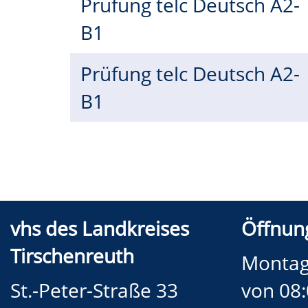
Prüfung telc Deutsch A2-
B1
Prüfung telc Deutsch A2-
B1
vhs des Landkreises
Öffnung
Tirschenreuth
Montag
St.-Peter-Straße 33
von 08: