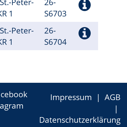
(St.-Peter-
26-
 KR 1
S6703
(St.-Peter-
26-
 KR 1
S6704
acebook
Impressum
AGB
tagram
Datenschutzerklärung