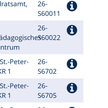
dratsamt,
26-
S60011
26-
ädagogisches
S60022
entrum
(St.-Peter-
26-
 KR 1
S6702
(St.-Peter-
26-
 KR 1
S6705