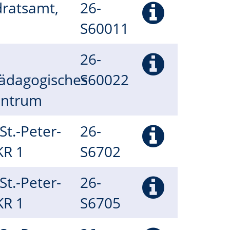
dratsamt,
26-
S60011
26-
ädagogisches
S60022
entrum
(St.-Peter-
26-
 KR 1
S6702
(St.-Peter-
26-
 KR 1
S6705