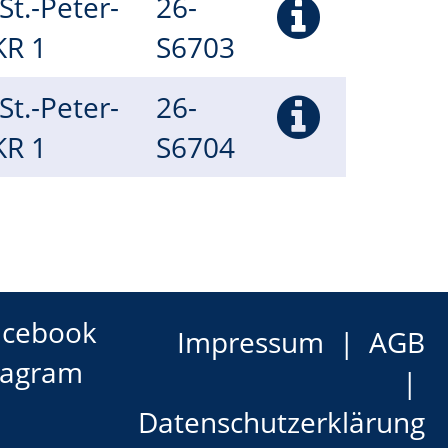
(St.-Peter-
26-
 KR 1
S6703
(St.-Peter-
26-
 KR 1
S6704
acebook
Impressum
AGB
tagram
Datenschutzerklärung