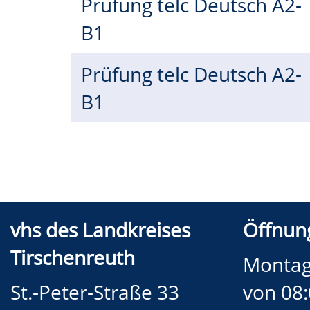
Prüfung telc Deutsch A2-
B1
Prüfung telc Deutsch A2-
B1
vhs des Landkreises
Öffnung
Tirschenreuth
Montag
St.-Peter-Straße 33
von 08: