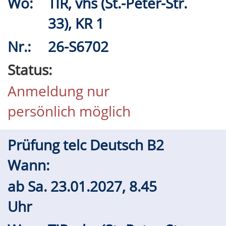
Wo:
TIR, vhs (St.-Peter-Str.
33), KR 1
Nr.:
26-S6702
Status:
Anmeldung nur
persönlich möglich
Prüfung telc Deutsch B2
Wann:
ab
Sa.
23.01.2027, 8.45
Uhr