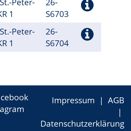
(St.-Peter-
26-
 KR 1
S6703
(St.-Peter-
26-
 KR 1
S6704
acebook
Impressum
AGB
tagram
Datenschutzerklärung