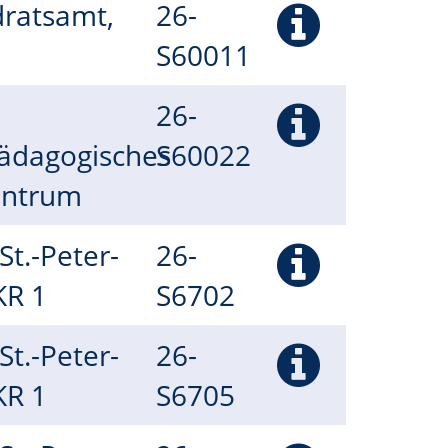
dratsamt,
26-
S60011
26-
ädagogisches
S60022
entrum
(St.-Peter-
26-
 KR 1
S6702
(St.-Peter-
26-
 KR 1
S6705