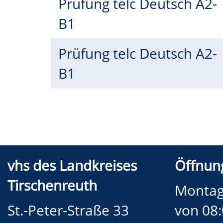
Prüfung telc Deutsch A2-
B1
Prüfung telc Deutsch A2-
B1
vhs des Landkreises
Öffnung
Tirschenreuth
Montag
St.-Peter-Straße 33
von 08: