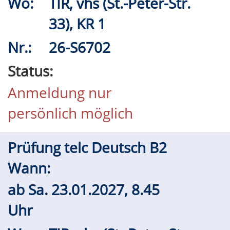
Wo:
TIR, vhs (St.-Peter-Str.
33), KR 1
Nr.:
26-S6702
Status:
Anmeldung nur
persönlich möglich
Prüfung telc Deutsch B2
Wann:
ab
Sa.
23.01.2027, 8.45
Uhr