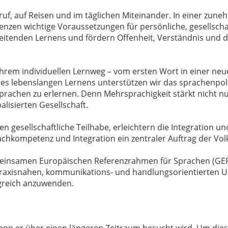
uf, auf Reisen und im täglichen Miteinander. In einer zuneh
nzen wichtige Voraussetzungen für persönliche, gesellschaf
eitenden Lernens und fördern Offenheit, Verständnis und 
ihrem individuellen Lernweg – vom ersten Wort in einer ne
des lebenslangen Lernens unterstützen wir das sprachenpolit
rachen zu erlernen. Denn Mehrsprachigkeit stärkt nicht nu
isierten Gesellschaft.
 gesellschaftliche Teilhabe, erleichtern die Integration u
achkompetenz und Integration ein zentraler Auftrag der Vo
einsamen Europäischen Referenzrahmen für Sprachen (GER)
raxisnahen, kommunikations- und handlungsorientierten Un
lgreich anzuwenden.
wenn er über einen längeren Zeitraum besucht wird. Um dies