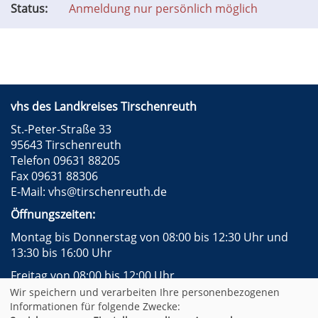
Status:
Anmeldung nur persönlich möglich
vhs des Landkreises Tirschenreuth
St.-Peter-Straße 33
95643 Tirschenreuth
Telefon 09631 88205
Fax 09631 88306
E-Mail:
vhs@tirschenreuth.de
Öffnungszeiten:
Montag bis Donnerstag von 08:00 bis 12:30 Uhr und
13:30 bis 16:00 Uhr
Freitag von 08:00 bis 12:00 Uhr
Wir speichern und verarbeiten Ihre personenbezogenen
Instagram
Facebook
Impressum
AGB
Informationen für folgende Zwecke: