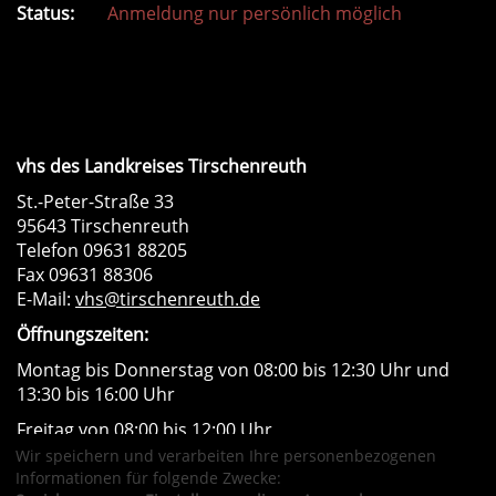
Status:
Anmeldung nur persönlich möglich
vhs des Landkreises Tirschenreuth
St.-Peter-Straße 33
95643 Tirschenreuth
Telefon 09631 88205
Fax 09631 88306
E-Mail:
vhs@tirschenreuth.de
Öffnungszeiten:
Montag bis Donnerstag von 08:00 bis 12:30 Uhr und
13:30 bis 16:00 Uhr
Freitag von 08:00 bis 12:00 Uhr
Wir speichern und verarbeiten Ihre personenbezogenen
Instagram
Facebook
Impressum
AGB
Informationen für folgende Zwecke: