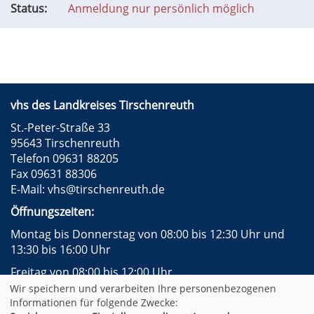
Status:
Anmeldung nur persönlich möglich
vhs des Landkreises Tirschenreuth
St.-Peter-Straße 33
95643 Tirschenreuth
Telefon 09631 88205
Fax 09631 88306
E-Mail:
vhs@tirschenreuth.de
Öffnungszeiten:
Montag bis Donnerstag von 08:00 bis 12:30 Uhr und
13:30 bis 16:00 Uhr
Freitag von 08:00 bis 12:00 Uhr
Wir speichern und verarbeiten Ihre personenbezogenen
Instagram
Facebook
Impressum
AGB
Informationen für folgende Zwecke: