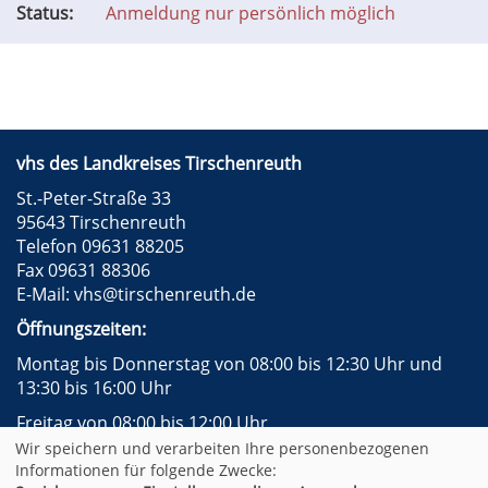
Status:
Anmeldung nur persönlich möglich
vhs des Landkreises Tirschenreuth
St.-Peter-Straße 33
95643 Tirschenreuth
Telefon 09631 88205
Fax 09631 88306
E-Mail:
vhs@tirschenreuth.de
Öffnungszeiten:
Montag bis Donnerstag von 08:00 bis 12:30 Uhr und
13:30 bis 16:00 Uhr
Freitag von 08:00 bis 12:00 Uhr
Wir speichern und verarbeiten Ihre personenbezogenen
Instagram
Facebook
Impressum
AGB
Informationen für folgende Zwecke: