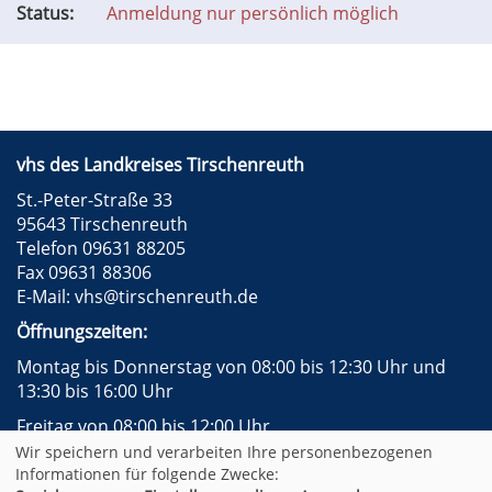
Status:
Anmeldung nur persönlich möglich
vhs des Landkreises Tirschenreuth
St.-Peter-Straße 33
95643 Tirschenreuth
Telefon 09631 88205
Fax 09631 88306
E-Mail:
vhs@tirschenreuth.de
Öffnungszeiten:
Montag bis Donnerstag von 08:00 bis 12:30 Uhr und
13:30 bis 16:00 Uhr
Freitag von 08:00 bis 12:00 Uhr
Wir speichern und verarbeiten Ihre personenbezogenen
Instagram
Facebook
Impressum
AGB
Informationen für folgende Zwecke: