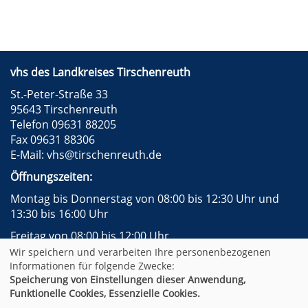
vhs des Landkreises Tirschenreuth
St.-Peter-Straße 33
95643 Tirschenreuth
Telefon 09631 88205
Fax 09631 88306
E-Mail:
vhs@tirschenreuth.de
Öffnungszeiten:
Montag bis Donnerstag von 08:00 bis 12:30 Uhr und
13:30 bis 16:00 Uhr
Freitag von 08:00 bis 12:00 Uhr
Wir speichern und verarbeiten Ihre personenbezogenen
Instagram
Facebook
Impressum
AGB
Informationen für folgende Zwecke:
Datenschutzerklärung
Widerrufsformular
Speicherung von Einstellungen dieser Anwendung,
Newsletter
Sitemap
Funktionelle Cookies, Essenzielle Cookies.