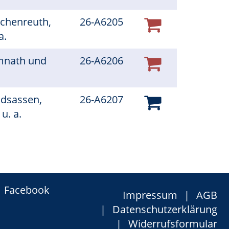
schenreuth,
26-A6205
a.
mnath und
26-A6206
e
ldsassen,
26-A6207
u. a.
Facebook
Impressum
AGB
Datenschutzerklärung
Widerrufsformular