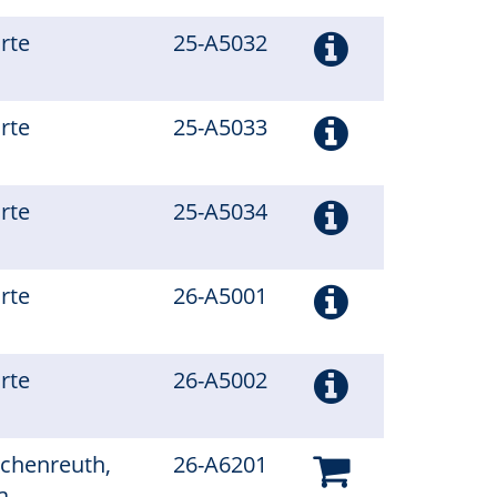
arte
25-A5032
arte
25-A5033
arte
25-A5034
arte
26-A5001
arte
26-A5002
schenreuth,
26-A6201
a.