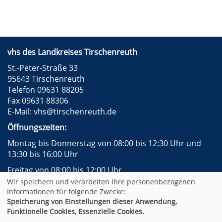
vhs des Landkreises Tirschenreuth
St.-Peter-Straße 33
95643 Tirschenreuth
Telefon 09631 88205
Fax 09631 88306
E-Mail:
vhs@tirschenreuth.de
Öffnungszeiten:
Montag bis Donnerstag von 08:00 bis 12:30 Uhr und
13:30 bis 16:00 Uhr
Freitag von 08:00 bis 12:00 Uhr
Wir speichern und verarbeiten Ihre personenbezogenen
Instagram
Facebook
Impressum
AGB
Informationen für folgende Zwecke:
Datenschutzerklärung
Widerrufsformular
Speicherung von Einstellungen dieser Anwendung,
Newsletter
Sitemap
Funktionelle Cookies, Essenzielle Cookies.