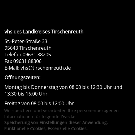
vhs des Landkreises Tirschenreuth
St.-Peter-Straße 33
95643 Tirschenreuth
Telefon 09631 88205
Fax 09631 88306
E-Mail:
vhs@tirschenreuth.de
Öffnungszeiten:
Montag bis Donnerstag von 08:00 bis 12:30 Uhr und
13:30 bis 16:00 Uhr
Freitag von 08:00 bis 12:00 Uhr
Wir speichern und verarbeiten Ihre personenbezogenen
Instagram
Facebook
Impressum
AGB
Informationen für folgende Zwecke:
Datenschutzerklärung
Widerrufsformular
Speicherung von Einstellungen dieser Anwendung,
Newsletter
Sitemap
Funktionelle Cookies, Essenzielle Cookies.