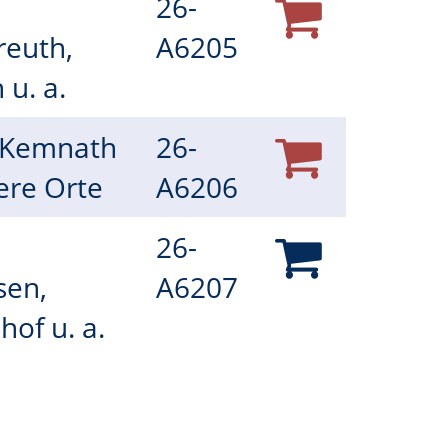
26-
reuth,
A6205
 u. a.
: Kemnath
26-
ere Orte
A6206
26-
sen,
A6207
of u. a.