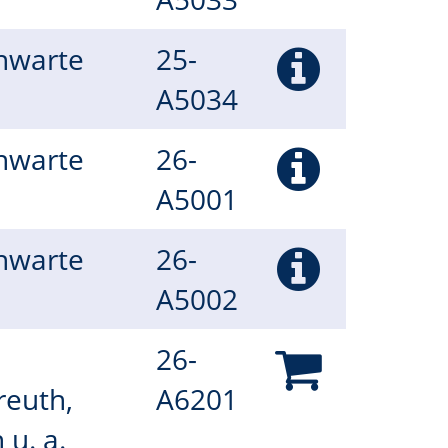
rnwarte
25-
A5034
rnwarte
26-
A5001
rnwarte
26-
A5002
26-
reuth,
A6201
 u. a.