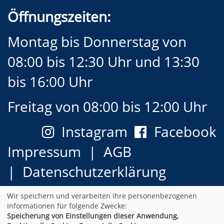
Öffnungszeiten:
Montag bis Donnerstag von
08:00 bis 12:30 Uhr und 13:30
bis 16:00 Uhr
Freitag von 08:00 bis 12:00 Uhr
Instagram
Facebook
Impressum
AGB
Datenschutzerklärung
Widerrufsformular
Wir speichern und verarbeiten Ihre personenbezogenen
Informationen für folgende Zwecke:
Newsletter
Sitemap
Speicherung von Einstellungen dieser Anwendung,