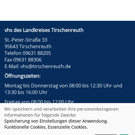
vhs des Landkreises Tirschenreuth
St.-Peter-Straße 33
95643 Tirschenreuth
Telefon 09631 88205
Fax 09631 88306
E-Mail:
vhs@tirschenreuth.de
Öffnungszeiten:
Montag bis Donnerstag von 08:00 bis 12:30 Uhr und
13:30 bis 16:00 Uhr
Freitag von 08:00 bis 12:00 Uhr
Wir speichern und verarbeiten Ihre personenbezogenen
Instagram
Facebook
Impressum
AGB
Informationen für folgende Zwecke:
Datenschutzerklärung
Widerrufsformular
Speicherung von Einstellungen dieser Anwendung,
Newsletter
Sitemap
Funktionelle Cookies, Essenzielle Cookies.