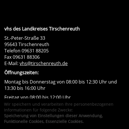
vhs des Landkreises Tirschenreuth
St.-Peter-Straße 33
95643 Tirschenreuth
Telefon 09631 88205
Fax 09631 88306
E-Mail:
vhs@tirschenreuth.de
Öffnungszeiten:
Montag bis Donnerstag von 08:00 bis 12:30 Uhr und
13:30 bis 16:00 Uhr
Freitag von 08:00 bis 12:00 Uhr
Wir speichern und verarbeiten Ihre personenbezogenen
Instagram
Facebook
Impressum
AGB
Informationen für folgende Zwecke:
Datenschutzerklärung
Widerrufsformular
Speicherung von Einstellungen dieser Anwendung,
Newsletter
Sitemap
Funktionelle Cookies, Essenzielle Cookies.