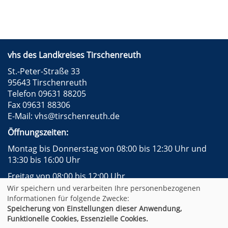
vhs des Landkreises Tirschenreuth
St.-Peter-Straße 33
95643 Tirschenreuth
Telefon 09631 88205
Fax 09631 88306
E-Mail:
vhs@tirschenreuth.de
Öffnungszeiten:
Montag bis Donnerstag von 08:00 bis 12:30 Uhr und
13:30 bis 16:00 Uhr
Freitag von 08:00 bis 12:00 Uhr
Wir speichern und verarbeiten Ihre personenbezogenen
Instagram
Facebook
Impressum
AGB
Informationen für folgende Zwecke:
Datenschutzerklärung
Widerrufsformular
Speicherung von Einstellungen dieser Anwendung,
Newsletter
Sitemap
Funktionelle Cookies, Essenzielle Cookies.